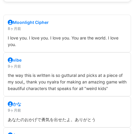
Moonlight Cipher
8ヶ月前
I love you. I love you. I love you. You are the world. I love
you.
vibe
9ヶ月前
the way this is written is so guttural and picks at a piece of
my soul,, thank you nyalra for making an amazing game with
beautiful characters that speaks for all "weird kids"
かな
9ヶ月前
あなたのおかげで勇気を出せたよ。ありがとう