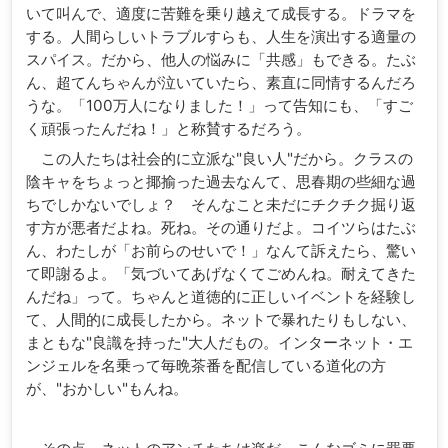
いて叫んで、適度に苦難を乗り越えて成長する。ドラマを
する。人間らしいトラブルすらも、人生を演出する適量の
スパイス。だから、他人の悩みに「共感」もできる。たぶ
ん、超てんちゃんが泣いていたら、素直に同情するんだろ
うな。「100万人になりました！」って告知にも、「すご
く頑張ったんだね！」と称賛するだろう。
この人たちは社会的に立派な"良い人"だから。クラスの
陰キャをちょっと揶揄った過去なんて、思春期の些細な過
ちでしかないでしょ？ そんなこと未だにチクチク掘り返
す方が悪者だよね。死ね。その通りだよ。コイツらはたぶ
ん、わたしが「お前らのせいで！」なんて訴えたら、驚い
て即謝るよ。「気づいてあげなくてごめんね。耐えてきた
んだね」って。ちゃんと道徳的に正しいイベントを経験し
て、人間的に成長したから。ネットで暴れたりもしない、
まともな"良識を持った"大人だもの。インターネット・エ
ンジェルを名乗って毎晩茶番を配信している道化の方
が、"おかしい"もんね。