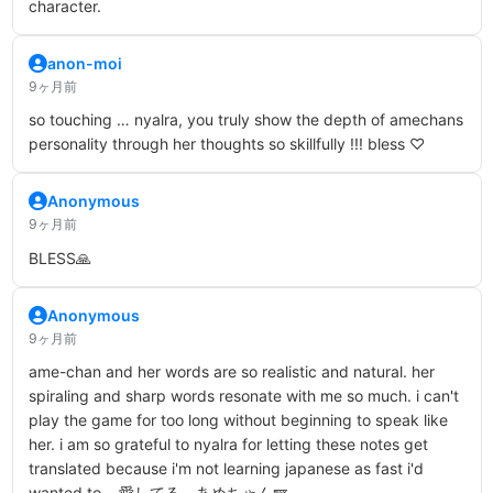
character.
anon-moi
9ヶ月前
so touching … nyalra, you truly show the depth of amechans
personality through her thoughts so skillfully !!! bless ♡
Anonymous
9ヶ月前
BLESS🙏
Anonymous
9ヶ月前
ame-chan and her words are so realistic and natural. her
spiraling and sharp words resonate with me so much. i can't
play the game for too long without beginning to speak like
her. i am so grateful to nyalra for letting these notes get
translated because i'm not learning japanese as fast i'd
wanted to... 愛してる、あめちゃん🪽