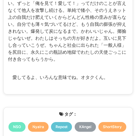
い。ずっと「俺を見て！愛して！」ってだけのことが言え
なくて他人を攻撃し続ける。単純で矮小、そのうえネット
上の自我だけ肥えていくからどんどん性格の歪みが直らな
い。自分でも薄々気づいてるけど、もう自我の膨張が抑え
きれない。爆発して炭になるまで。かわいいじゃん。揶揄
じゃないぜ。わたしはそっちの方が好きだよ。互いに見下
し合っていこうぜ。ちゃんと社会に出られた「一般人様」
を尻目に、永久にこの瓶詰め地獄でわたしの天使ごっこに
付き合ってもらうから。
愛してるよ、いろんな意味でね。オタクくん。
タグ：
NSO
Nyalra
Repost
KAngel
ShortStory