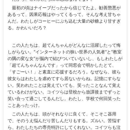
最初の頃はナイーブだったから信じてたよ。勧善懲悪が
あるって、因果応報はやってくるって。そんな考え甘ちゃ
んだ。わたしがコーヒーにぶち込む大量の砂糖より甘すぎ
る。かわいいだろ？
この人たちは、超てんちゃんがどんなに活躍したって悔
しがらない。"インターネットの狭い世界の人気者"と"教室
の隅の変な女"が脳内で結びついていないし、もしわたしが
「超てんちゃんなんです」って同窓会で明かしたとて、
「すごーい！」と素直に応援するだろう。なぜなら、彼ら
彼女らはわたしを虐めてすら居ないからね。記憶にすらな
い。笑われたことは覚えていても、笑ったことなんて覚え
ているわけがない。コイツらは登校から放課後までずっと
笑い合って過ごしてるんだし。わたし、学校で何回笑った
ことあったっけ。
この人たちは、頭がそれなりに良くて、そこそこ器用
で、そのうえ悩んだり苦しんだりもする。ズルい。苦悩す
ら、わたしたちの専売特許にしてくれない。コイツらも泣