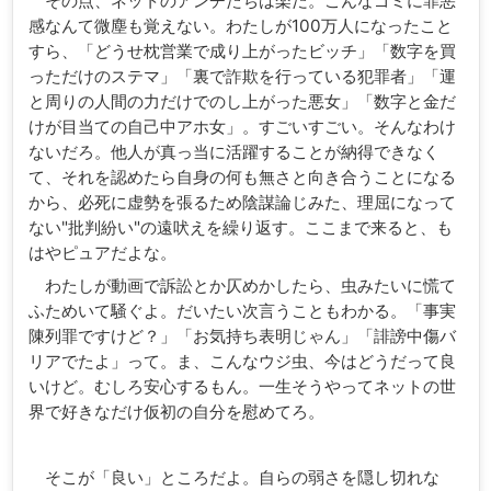
その点、ネットのアンチたちは楽だ。こんなゴミに罪悪
感なんて微塵も覚えない。わたしが100万人になったこと
すら、「どうせ枕営業で成り上がったビッチ」「数字を買
っただけのステマ」「裏で詐欺を行っている犯罪者」「運
と周りの人間の力だけでのし上がった悪女」「数字と金だ
けが目当ての自己中アホ女」。すごいすごい。そんなわけ
ないだろ。他人が真っ当に活躍することが納得できなく
て、それを認めたら自身の何も無さと向き合うことになる
から、必死に虚勢を張るため陰謀論じみた、理屈になって
ない"批判紛い"の遠吠えを繰り返す。ここまで来ると、も
はやピュアだよな。
わたしが動画で訴訟とか仄めかしたら、虫みたいに慌て
ふためいて騒ぐよ。だいたい次言うこともわかる。「事実
陳列罪ですけど？」「お気持ち表明じゃん」「誹謗中傷バ
リアでたよ」って。ま、こんなウジ虫、今はどうだって良
いけど。むしろ安心するもん。一生そうやってネットの世
界で好きなだけ仮初の自分を慰めてろ。
そこが「良い」ところだよ。自らの弱さを隠し切れな