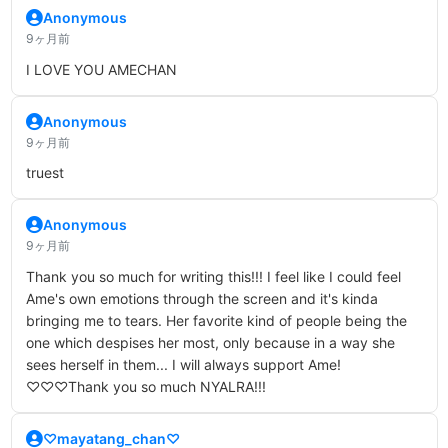
Anonymous
9ヶ月前
I LOVE YOU AMECHAN
Anonymous
9ヶ月前
truest
Anonymous
9ヶ月前
Thank you so much for writing this!!! I feel like I could feel
Ame's own emotions through the screen and it's kinda
bringing me to tears. Her favorite kind of people being the
one which despises her most, only because in a way she
sees herself in them... I will always support Ame!
♡♡♡Thank you so much NYALRA!!!
♡mayatang_chan♡