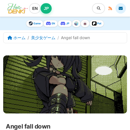
EN
JP
Game
EN
JP
Pat
ホーム
美少女ゲーム
Angel fall down
Angel fall down