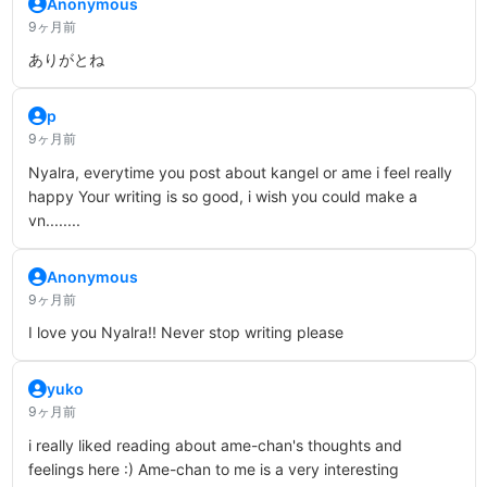
Anonymous
9ヶ月前
ありがとね
p
9ヶ月前
Nyalra, everytime you post about kangel or ame i feel really
happy Your writing is so good, i wish you could make a
vn........
Anonymous
9ヶ月前
I love you Nyalra!! Never stop writing please
yuko
9ヶ月前
i really liked reading about ame-chan's thoughts and
feelings here :) Ame-chan to me is a very interesting