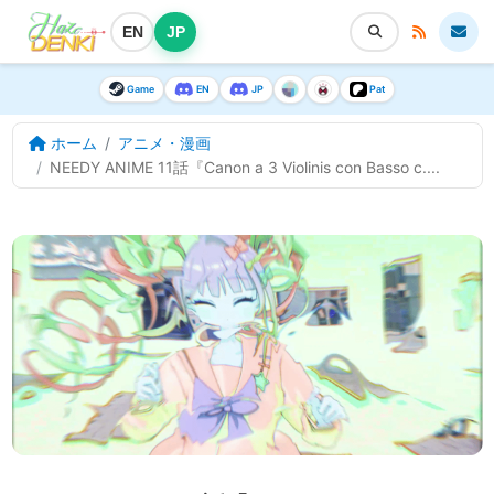
EN
JP
Game
EN
JP
Pat
ホーム
アニメ・漫画
NEEDY ANIME 11話『Canon a 3 Violinis con Basso c....