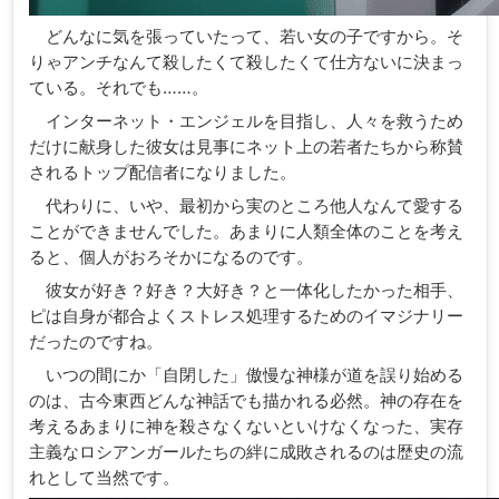
どんなに気を張っていたって、若い女の子ですから。そ
りゃアンチなんて殺したくて殺したくて仕方ないに決まっ
ている。それでも……。
インターネット・エンジェルを目指し、人々を救うため
だけに献身した彼女は見事にネット上の若者たちから称賛
されるトップ配信者になりました。
代わりに、いや、最初から実のところ他人なんて愛する
ことができませんでした。あまりに人類全体のことを考え
ると、個人がおろそかになるのです。
彼女が好き？好き？大好き？と一体化したかった相手、
ピは自身が都合よくストレス処理するためのイマジナリー
だったのですね。
いつの間にか「自閉した」傲慢な神様が道を誤り始める
のは、古今東西どんな神話でも描かれる必然。神の存在を
考えるあまりに神を殺さなくないといけなくなった、実存
主義なロシアンガールたちの絆に成敗されるのは歴史の流
れとして当然です。