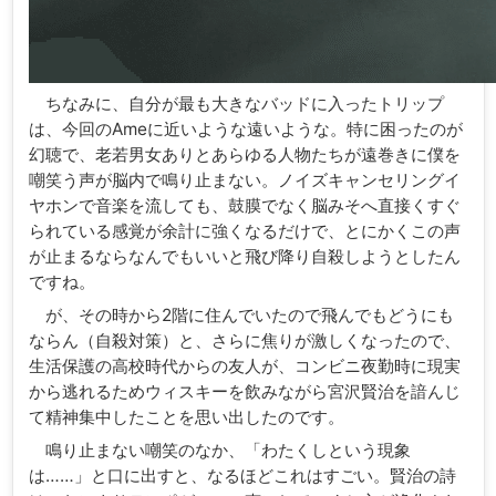
ちなみに、自分が最も大きなバッドに入ったトリップ
は、今回のAmeに近いような遠いような。特に困ったのが
幻聴で、老若男女ありとあらゆる人物たちが遠巻きに僕を
嘲笑う声が脳内で鳴り止まない。ノイズキャンセリングイ
ヤホンで音楽を流しても、鼓膜でなく脳みそへ直接くすぐ
られている感覚が余計に強くなるだけで、とにかくこの声
が止まるならなんでもいいと飛び降り自殺しようとしたん
ですね。
が、その時から2階に住んでいたので飛んでもどうにも
ならん（自殺対策）と、さらに焦りが激しくなったので、
生活保護の高校時代からの友人が、コンビニ夜勤時に現実
から逃れるためウィスキーを飲みながら宮沢賢治を諳んじ
て精神集中したことを思い出したのです。
鳴り止まない嘲笑のなか、「わたくしという現象
は……」と口に出すと、なるほどこれはすごい。賢治の詩