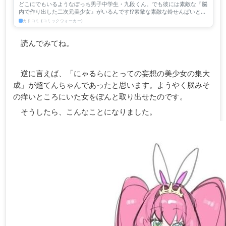
どこにでもいるようなぼっち男子中学生・九段くん。でも彼には素敵な『脳
内で作り出した二次元美少女』がいるんです!?素敵な素敵な鈴せんぱいとの
同居生活の行方はいったい───。
カドコミ (コミックウォーカー)
読んでみてね。
逆に言えば、「にゃるらにとっての妄想の美少女の集大
成」が超てんちゃんであったと思います。ようやく脳みそ
の痒いところにいた女をぽんと取り出せたのです。
そうしたら、こんなことになりました。