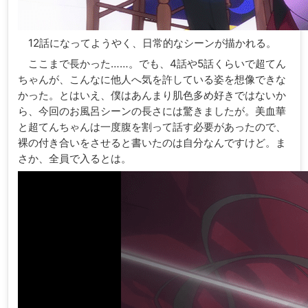
12話になってようやく、日常的なシーンが描かれる。
ここまで長かった……。でも、4話や5話くらいで超てん
ちゃんが、こんなに他人へ気を許している姿を想像できな
かった。とはいえ、僕はあんまり肌色多め好きではないか
ら、今回のお風呂シーンの長さには驚きましたが。美血華
と超てんちゃんは一度腹を割って話す必要があったので、
裸の付き合いをさせると書いたのは自分なんですけど。ま
さか、全員で入るとは。