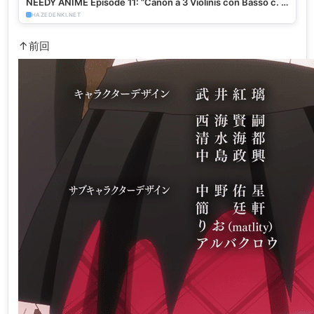
NEEDY ANIME Episode 11: “Canon a 3 Violinis con Basso c. /
Gigue” - HazeDenki.net
HAZEDENKI.NET
↑前回