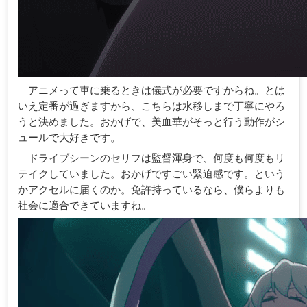
アニメって車に乗るときは儀式が必要ですからね。とは
いえ定番が過ぎますから、こちらは水移しまで丁寧にやろ
うと決めました。おかげで、美血華がそっと行う動作がシ
ュールで大好きです。
ドライブシーンのセリフは監督渾身で、何度も何度もリ
テイクしていました。おかげですごい緊迫感です。という
かアクセルに届くのか。免許持っているなら、僕らよりも
社会に適合できていますね。