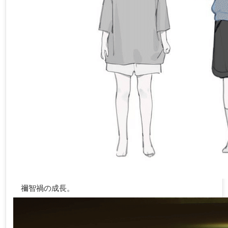
禰智禍の成長。