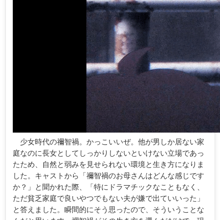
少女時代の禰智禍。かっこいいぜ。他が男しか居ない家
庭なのに長女としてしっかりしないといけない立場であっ
たため、自然と弱みを見せられない環境と生き方になりま
した。キャストから「禰智禍のお母さんはどんな感じです
か？」と聞かれた際、「特にドラマチックなこともなく、
ただ貧乏家庭で良いやつでもない夫が嫌で出ていいった」
と答えました。瞬間的にそう思ったので、そういうことな