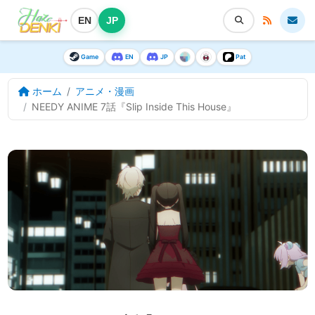
EN
JP
Game
EN
JP
Pat
ホーム
アニメ・漫画
NEEDY ANIME 7話『Slip Inside This House』