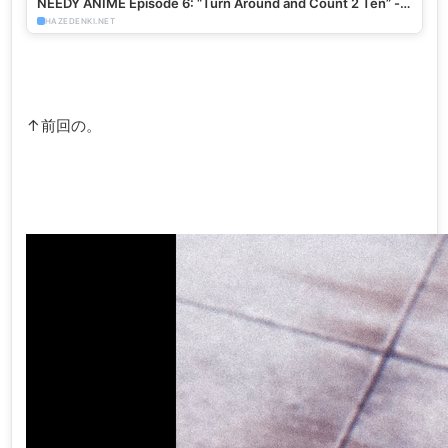
NEEDY ANIME Episode 6: “Turn Around and Count 2 Ten” -
HazeDenki.net
HAZEDENKI.NET
↑前回の。