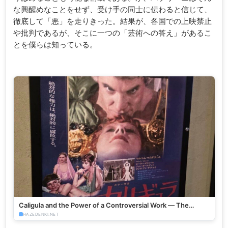
な興醒めなことをせず、受け手の同士に伝わると信じて、
徹底して「悪」を走りきった。結果が、各国での上映禁止
や批判であるが、そこに一つの「芸術への答え」があるこ
とを僕らは知っている。
Caligula and the Power of a Controversial Work — The
“Caligula Effect” - HazeDenki.net
HAZEDENKI.NET