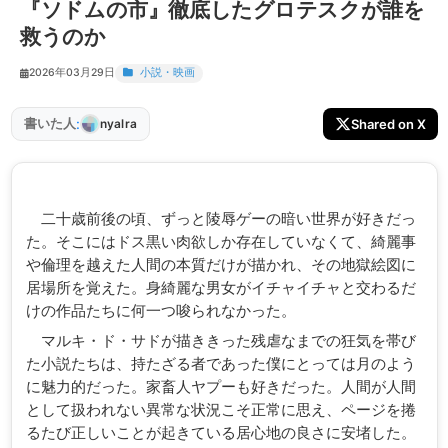
『ソドムの市』徹底したグロテスクが誰を
救うのか
2026年03月29日
小説・映画
:
書いた人
Shared on X
nyalra
二十歳前後の頃、ずっと陵辱ゲーの暗い世界が好きだっ
た。そこにはドス黒い肉欲しか存在していなくて、綺麗事
や倫理を越えた人間の本質だけが描かれ、その地獄絵図に
居場所を覚えた。身綺麗な男女がイチャイチャと交わるだ
けの作品たちに何一つ唆られなかった。
マルキ・ド・サドが描ききった残虐なまでの狂気を帯び
た小説たちは、持たざる者であった僕にとっては月のよう
に魅力的だった。家畜人ヤプーも好きだった。人間が人間
として扱われない異常な状況こそ正常に思え、ページを捲
るたび正しいことが起きている居心地の良さに安堵した。