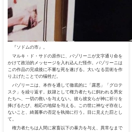
『ソドムの市』。
マルキ・ド・サドの原作に、パゾリーニが文字通り命を
かけて政治的メッセージを入れ込んだ怪作。パゾリーニは
この作品の完成後に不審な死を遂げる。大いなる芸術を作
り上げたことでの犠牲だ。
パゾリーニは、本作を通して徹底的に「露悪」「グロテ
スク」を繰り返す。奴隷として権力者たちに飼われる男女
たちへ、一切の救いを与えない。彼ら彼女らが神に祈りを
捧げるたび、相応の地獄を与える。この世に神なぞ存在し
ないこと、綺麗事の否定を執拗に行う。目に見えた罰とし
て。
権力者たちは人間に家畜以下の暴力を与え、異常なまで