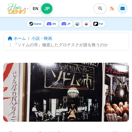
EN
JP
Game
EN
JP
Pat
ホーム
小説・映画
『ソドムの市』徹底したグロテスクが誰を救うのか