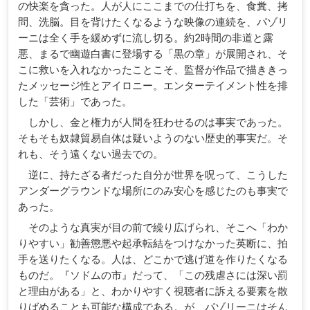
の快楽を貪った。人が人にここまでの仕打ちを、食糞、拷
問、洗脳。目を背けたくなるような映像の連続を、パゾリ
ーニは全く手を緩めずに流し切る。約2時間の非道と露
悪、まるで幽遊白書に登場する「黒の章」が展開され、そ
こに救いを入れなかったことこそ、監督が作品で描ききっ
たメッセージ性とアイロニー。エンターテイメント性を排
した「芸術」であった。
しかし、金と権力が人間を狂わせるのは事実であった。
そもそも奴隷貿易自体は疑いようのない歴史的事実だ。そ
れも、そう遠くない過去での。
逆に、持たざる者だった自分が世界を呪って、こうした
アンダーグラウンドな場所にのみ安心を感じたのも事実で
あった。
そのような真実が目の前で繰り広げられ、そこへ「わか
りやすい」勧善懲悪や起承転結をつけなかった英断に、拍
手を送りたくなる。人は、どこかで逃げ道を作りたくなる
ものだ。『ソドムの市』だって、「この残虐さには深い罰
と理由がある」と、わかりやすく視聴者に訴える要素を散
りばめることも可能な構成である。が、パゾリーニはそん