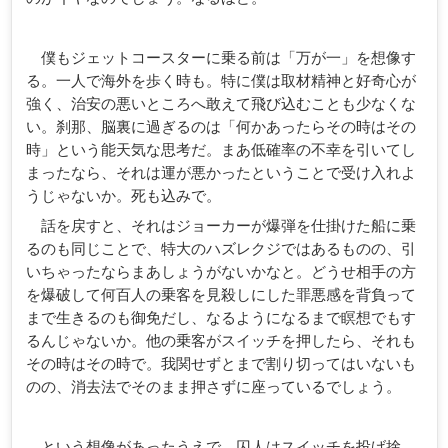
僕もジェットコースターに乗る前は「万が一」を想像す
る。一人で海外を歩く時も。特に僕は取材精神と好奇心が
強く、治安の悪いところへ敢えて飛び込むことも少なくな
い。刹那、脳裏に過ぎるのは「何かあったらその時はその
時」という能天気な思考だ。まあ低確率の不幸を引いてし
まったなら、それは運が悪かったということで受け入れよ
うじゃないか。死も込みで。
話を戻すと、それはジョーカーが爆弾を仕掛けた船に乗
るのも同じことで、特大のハズレクジではあるものの、引
いちゃったならまあしょうがないかなと。どうせ相手の方
を爆破して何百人の乗客を見殺しにした罪悪感を背負って
まで生きるのも御免だし、なるようになるまで瞑想でもす
るんじゃないか。他の乗客がスイッチを押したら、それも
その時はその時で。我関せずとまで割り切ってはいないも
のの、消去法でそのまま押さずに座っているでしょう。
という想像があったうえで、囚人はスイッチを投げ捨