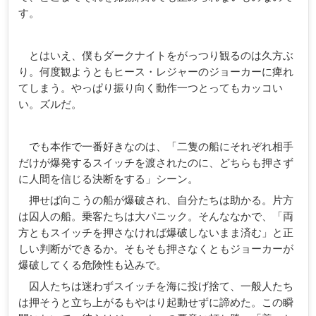
す。
とはいえ、僕もダークナイトをがっつり観るのは久方ぶ
り。何度観ようともヒース・レジャーのジョーカーに痺れ
てしまう。やっぱり振り向く動作一つとってもカッコい
い。ズルだ。
でも本作で一番好きなのは、「二隻の船にそれぞれ相手
だけが爆発するスイッチを渡されたのに、どちらも押さず
に人間を信じる決断をする」シーン。
押せば向こうの船が爆破され、自分たちは助かる。片方
は囚人の船。乗客たちは大パニック。そんななかで、「両
方ともスイッチを押さなければ爆破しないまま済む」と正
しい判断ができるか。そもそも押さなくともジョーカーが
爆破してくる危険性も込みで。
囚人たちは迷わずスイッチを海に投げ捨て、一般人たち
は押そうと立ち上がるもやはり起動せずに諦めた。この瞬