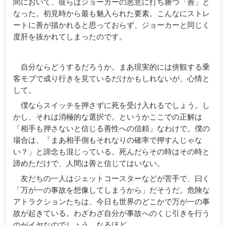
間において、彼らはジョーカーの悪意に打ち勝つ「善」と
なった。初見時から最も魅入られた要素。こんなにストレ
ートに善が描かれると思っておらず、ジョーカーと同じく
度肝を抜かれてしまったのです。
自分ならどうするだろうか。まあ現実的には傍観する乗
客モブで成り行きを見ているだけかもしれないが、心情と
して。
僕ならスイッチを押さずに死を受け入れるでしょう。し
かし、それは消極的な選択で。というかここでの正解は
「相手も押さないと信じる善性への信頼」なわけで。僕の
場合は、「まあ相手側もそれなりの確率で押すんじゃな
い？」と諦念も混じっている。死んだらその時はその時と
諦めただけで、人間は善と信じてはいない。
友だちの一人はジェットコースターなどが苦手で、曰く
「万が一の事故を想像してしまうから」だそうだ。危険な
アトラクションたちは、今日も世界のどこかで万が一の事
故が起きている。わざわざ自分が事故へのくじ引きを行う
のがイヤなのでしょう。なるほど。