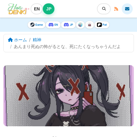
EN
JP
Game
EN
JP
Pat
ホーム
精神
あんまり死ぬの怖がるとな、死にたくなっちゃうんだよ