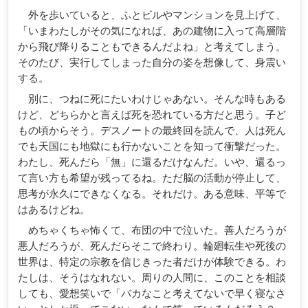
外を歩いていると、ふとビルやマンションを見上げて、
「いまわたしがその気になれば、あの建物に入って高層階
から飛び降りることもできるんだよね」と考えてしまう。
そのたび、実行してしまった自分の姿を想像して、身震い
する。
別に、つねに死にたいわけじゃあない。そんな時もある
けど、どちらかと言えば死を恐れている方だと思う。子ど
もの頃からそう。デスノートの最終回を読んで、人は死ん
でも天国にも地獄にも行かないことを知って衝撃だった。
わたし、死んだら「無」に還るだけなんだ。いや、還るっ
て言い方も希望が残ってるね。ただ脳の活動が停止して、
思考が永久にできなくなる。それだけ。ある意味、平等で
はあるけどね。
めちゃくちゃ怖くて、布団の中で泣いた。善人だろうが
悪人だろうが、死んだらそこで終わり。輪廻転生や死後の
世界は、特定の宗教を信じきった者だけが体験できる。わ
たしは、そうはなれない。周りの人間に、このことを相談
しても、愛想笑いで「バカなこと考えてないで早く寝なさ