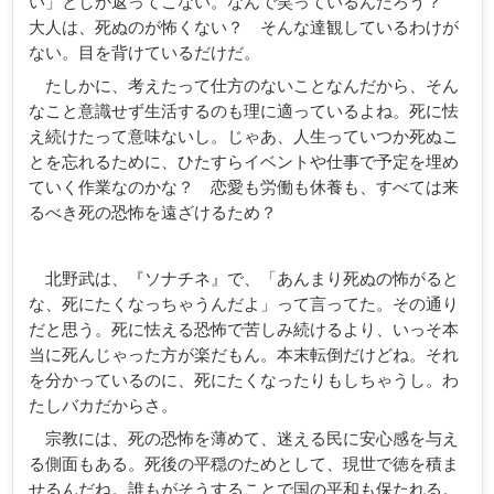
い」としか返ってこない。なんで笑っているんだろう？
大人は、死ぬのが怖くない？ そんな達観しているわけが
ない。目を背けているだけだ。
たしかに、考えたって仕方のないことなんだから、そん
なこと意識せず生活するのも理に適っているよね。死に怯
え続けたって意味ないし。じゃあ、人生っていつか死ぬこ
とを忘れるために、ひたすらイベントや仕事で予定を埋め
ていく作業なのかな？ 恋愛も労働も休養も、すべては来
るべき死の恐怖を遠ざけるため？
北野武は、『ソナチネ』で、「あんまり死ぬの怖がると
な、死にたくなっちゃうんだよ」って言ってた。その通り
だと思う。死に怯える恐怖で苦しみ続けるより、いっそ本
当に死んじゃった方が楽だもん。本末転倒だけどね。それ
を分かっているのに、死にたくなったりもしちゃうし。わ
たしバカだからさ。
宗教には、死の恐怖を薄めて、迷える民に安心感を与え
る側面もある。死後の平穏のためとして、現世で徳を積ま
せるんだね。誰もがそうすることで国の平和も保たれる。