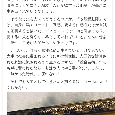
演算によって次々とAI製「人間が欲する芸術品」が高速に
生み出されていくでしょう。
そうなったら人間はどうするべきか。『攻殻機動隊』で
は、自身に囁くゴースト、直感、要するに感性だけが自我
を証明すると描いた。イノセンスでは生物と引きこもり。
要するに犬と穏やかに暮らしていればいいと。なんにせよ
「感性」こそが人間たらしめるわけです。
とはいえ、誰もが感性に従い生きているわけでもない。
大半は社会に呑まれるようにAIの利便性、人工的な計算さ
れた刺激に流されるまま生きるはずだ。「総合芸術」すら
もAIに奪われたなら、もはや人はやる事がない。しかし、
「無かった時代」に戻れない！
それでも人間として生きたいと貫く者は、ゴッホに近づ
くしかない。