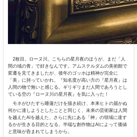
2枚目。ローヌ川。こちらの星月夜のほうが、まだ「人
間の域の青」で好きなんです。アムステルダムの美術館で
変遷を見てきましたが、後年のゴッホは精神が完全に
「美」に持っていかれ、『知名度が高い方の『星月夜』は
人間の物で無いと感じる。ギリギリまだ人間であろうとし
ている空の『ローヌ川の星月夜』を気に入った！
モネがひたすら睡蓮だけを描き続け、本来ヒトの届かぬ
何かに達しようとしたことと同じく、未来の芸術家は人間
を越えたAIを越えた、さらに先にある「神」の領域に達す
るかが生きる目的となる。半端な創作物はAIによって価値
と意味が呑まれてしまうから。