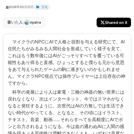
2026年05月21日
文化
:
書いた人
Shared on X
nyalra
マイクラのNPCにAIで人格と役割を与える研究にて、AI
住民たちがみるみる人間社会を形成していく様子を見て、
これはもう数年後にはAIがごっそりすべてを覆っている可
能性もあり得ると直感。ひょっとすると僕らも元から意思
をあて与えられたゲームの駒に過ぎないのかもしれませ
ん。マイクラNPC視点では操作プレイヤーは上位存在の神
ですから。
科学の発展により人は家電・三種の神器の無い世界には
戻れなくなり、次はインターネット、今ではスマホがなく
なると発狂するように。次世代はAIの力無しでは生活でき
ない時代がやってくる。となると、その頃にはイラスト、
テキスト、音楽、動画……それらすべてを高精度にAIでポ
ンと出力されるようになる。今は血の通わぬAIに人間の感
情を揺さぶる芸術性は理解できなくとも、いずれは高度な