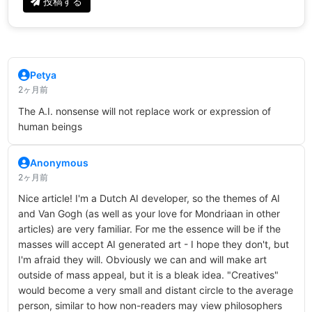
投稿する
Petya
2ヶ月前
The A.I. nonsense will not replace work or expression of
human beings
Anonymous
2ヶ月前
Nice article! I'm a Dutch AI developer, so the themes of AI
and Van Gogh (as well as your love for Mondriaan in other
articles) are very familiar. For me the essence will be if the
masses will accept AI generated art - I hope they don't, but
I'm afraid they will. Obviously we can and will make art
outside of mass appeal, but it is a bleak idea. "Creatives"
would become a very small and distant circle to the average
person, similar to how non-readers may view philosophers