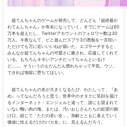
超てんちゃんのゲームが発売して、どんどん『超絶最か
わてんしちゃん』が有名になっていく。すでにゲームは60
万本を超えたし、Twitterアカウントのフォロワー数は30
万人。今夜なんて、ピと遊んだスプラ3の愚痴を一言呟い
ただけでも万に近いいいねが届いた。エゴサーチすると、
みんなが超てんちゃんの可愛さに癒され、応援してくれて
いる。もちろんキモいアンチだってちゃんといるけ
ど……。そういうのもだんだん慣れちゃって平気。ウソ。
できれば地獄に堕ちてほしい。
超てんちゃんの名が大きくなるたび、わたしって、『あ
め』ってなんだろうと思う。世界中のオタクに笑顔を届け
るインターネット・エンジェルと違って、誰にも望まれて
いない醜い肉の塊。または、汚いおじさんたちの欲望の捌
け口。総じて「ただの若い女」。加齢とともに衰えていく
価値に怯えるだけのバカ女。に、見えるんだろう。