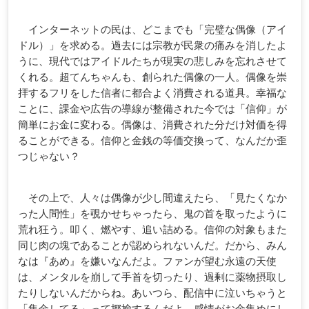
インターネットの民は、どこまでも「完璧な偶像（アイ
ドル）」を求める。過去には宗教が民衆の痛みを消したよ
うに、現代ではアイドルたちが現実の悲しみを忘れさせて
くれる。超てんちゃんも、創られた偶像の一人。偶像を崇
拝するフリをした信者に都合よく消費される道具。幸福な
ことに、課金や広告の導線が整備された今では「信仰」が
簡単にお金に変わる。偶像は、消費された分だけ対価を得
ることができる。信仰と金銭の等価交換って、なんだか歪
つじゃない？
その上で、人々は偶像が少し間違えたら、「見たくなか
った人間性」を覗かせちゃったら、鬼の首を取ったように
荒れ狂う。叩く、燃やす、追い詰める。信仰の対象もまた
同じ肉の塊であることが認められないんだ。だから、みん
なは『あめ』を嫌いなんだよ。ファンが望む永遠の天使
は、メンタルを崩して手首を切ったり、過剰に薬物摂取し
たりしないんだからね。あいつら、配信中に泣いちゃうと
「集金してる」って揶揄するんだよ。感情がお金集めにし