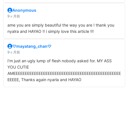
Anonymous
9ヶ月前
ame you are simply beautiful the way you are ! thank you
nyalra and HAYAO !! i simply love this article !!!
♡mayatang_chan♡
9ヶ月前
I'm just an ugly lump of flesh nobody asked for. MY ASS
YOU CUTIE
AMEEEEEEEEEEEEEEEEEEEEEEEEEEEEEEEEEEEEEEEEEEEEEEE
EEEEE, Thanks again nyarla and HAYAO