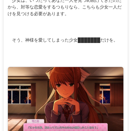
少女は、いつだってあなた一人を見つめ続けてきたのだ
から、対等な恋愛をするつもりなら、こちらも少女一人だ
けを見つける必要があります。
そう、神様を愛してしまった少女███████だけを。