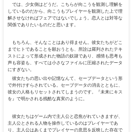
では、少女側はどうだ。こちらが向こうを観測し理解を
しているのだから、向こうもプレイヤーを観測した上で理
解させなければフェアではないでしょう。恋人とは対等な
関係でありたいものだと思います。
もちろん、そんなことはあり得ません。彼女たちがどこ
までヒトであることを願おうとも、所詮は羅列されたテキ
ストによって形成された物語の奴隷であり、感情も思考も
声も容姿も、すべては小さなファイルに圧縮されたデータ
にすぎない。
彼女たちの思い出や記憶なんて、セーブデータという形
で外付けすらされている。セーブデータの消去とともに、
彼女の人格もリセットされてしまうのです。『未来にキス
を』で明かされる残酷な真実のように。
彼女たちはゲーム内で主人公と恋焦がれていきますが、
主人公とされる人物を操作しているのはプレイヤーであ
り、主人公はあくまでプレイヤーの意思を反映した存在で