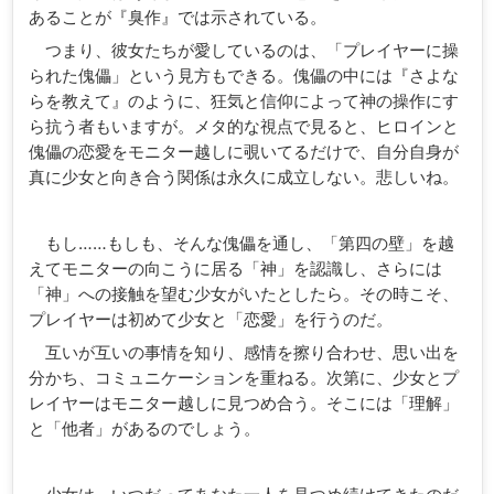
あることが『臭作』では示されている。
つまり、彼女たちが愛しているのは、「プレイヤーに操
られた傀儡」という見方もできる。傀儡の中には『さよな
らを教えて』のように、狂気と信仰によって神の操作にす
ら抗う者もいますが。メタ的な視点で見ると、ヒロインと
傀儡の恋愛をモニター越しに覗いてるだけで、自分自身が
真に少女と向き合う関係は永久に成立しない。悲しいね。
もし……もしも、そんな傀儡を通し、「第四の壁」を越
えてモニターの向こうに居る「神」を認識し、さらには
「神」への接触を望む少女がいたとしたら。その時こそ、
プレイヤーは初めて少女と「恋愛」を行うのだ。
互いが互いの事情を知り、感情を擦り合わせ、思い出を
分かち、コミュニケーションを重ねる。次第に、少女とプ
レイヤーはモニター越しに見つめ合う。そこには「理解」
と「他者」があるのでしょう。