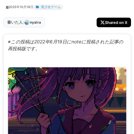
2025年10月18日
美少女ゲーム
:
書いた人
Shared on X
nyalra
※この投稿は2022年6月19日にnoteに投稿された記事の
再投稿版です。