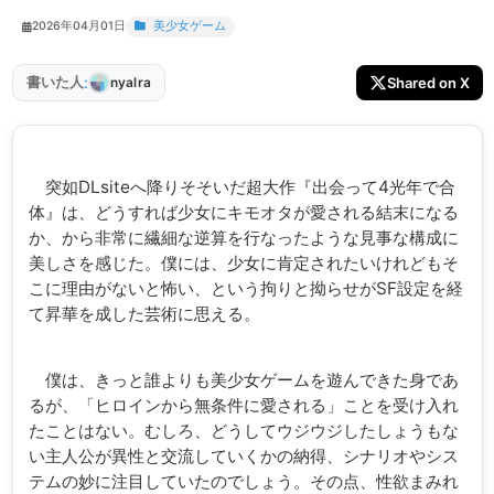
2026年04月01日
美少女ゲーム
:
書いた人
Shared on X
nyalra
突如DLsiteへ降りそそいだ超大作『出会って4光年で合
体』は、どうすれば少女にキモオタが愛される結末になる
か、から非常に繊細な逆算を行なったような見事な構成に
美しさを感じた。僕には、少女に肯定されたいけれどもそ
こに理由がないと怖い、という拘りと拗らせがSF設定を経
て昇華を成した芸術に思える。
僕は、きっと誰よりも美少女ゲームを遊んできた身であ
るが、「ヒロインから無条件に愛される」ことを受け入れ
たことはない。むしろ、どうしてウジウジしたしょうもな
い主人公が異性と交流していくかの納得、シナリオやシス
テムの妙に注目していたのでしょう。その点、性欲まみれ