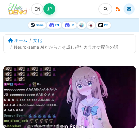
EN
JP
Game
EN
JP
Pat
ホーム
文化
Neuro-sama AIだからこそ成し得たカラオケ配信の話