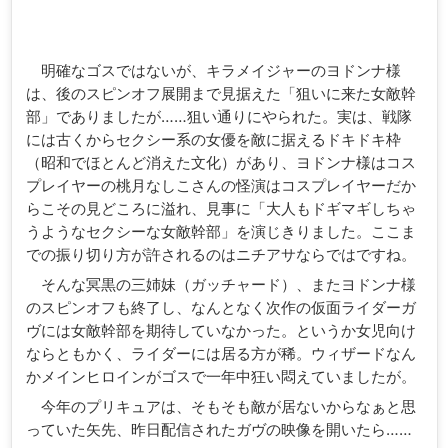
明確なゴスではないが、キラメイジャーのヨドンナ様
は、後のスピンオフ展開まで見据えた「狙いに来た女敵幹
部」でありましたが……狙い通りにやられた。実は、戦隊
には古くからセクシー系の女優を敵に据えるドキドキ枠
（昭和でほとんど消えた文化）があり、ヨドンナ様はコス
プレイヤーの桃月なしこさんの怪演はコスプレイヤーだか
らこその見どころに溢れ、見事に「大人もドギマギしちゃ
うようなセクシーな女敵幹部」を演じきりました。ここま
での振り切り方が許されるのはニチアサならではですね。
そんな冥黒の三姉妹（ガッチャード）、またヨドンナ様
のスピンオフも終了し、なんとなく次作の仮面ライダーガ
ヴには女敵幹部を期待していなかった。というか女児向け
ならともかく、ライダーには居る方が稀。ウィザードなん
かメインヒロインがゴスで一年中狂い悶えていましたが。
今年のプリキュアは、そもそも敵が居ないからなぁと思
っていた矢先、昨日配信されたガヴの映像を開いたら……