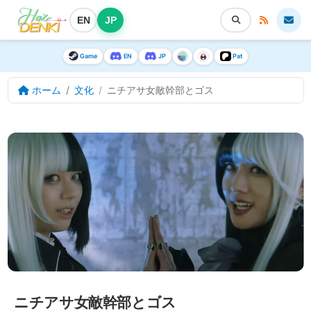
EN
JP
Game
EN
JP
Pat
ホーム
文化
ニチアサ女敵幹部とゴス
ニチアサ女敵幹部とゴス