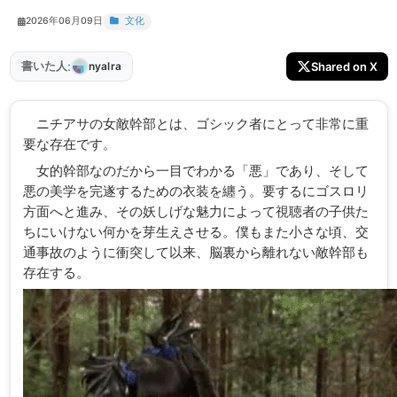
2026年06月09日
文化
:
書いた人
Shared on X
nyalra
ニチアサの女敵幹部とは、ゴシック者にとって非常に重
要な存在です。
女的幹部なのだから一目でわかる「悪」であり、そして
悪の美学を完遂するための衣装を纏う。要するにゴスロリ
方面へと進み、その妖しげな魅力によって視聴者の子供た
ちにいけない何かを芽生えさせる。僕もまた小さな頃、交
通事故のように衝突して以来、脳裏から離れない敵幹部も
存在する。