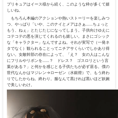
プリキュアはイース様から続く、このような枠が多くて嬉
しいね。
もちろん本編のアクションや熱いストーリーを楽しみつ
つ、やっぱり「いや、このナイとメアはさぁ……ちょっと
もう、ねぇ」とたじたじになってしまう。子供向けゆえに
コテコテの悪を演じてくれるのも嬉しい。まさにゴシック
な「キャラクター」なんですよね。それが実写で（一発ネ
タでなく）観られることってニチアサくらいでしかあり得
ない。女敵幹部の存在によって、「え？ 女の人はこんな
にフリルやリボンを……？ ドレス？ ゴスロリという言
葉がある？」と何かを感じとる子供たちが必ず居る。僕の
世代なんかはマジレン→ローゼン（水銀燈）で、もう終わ
りでしたからね。終わり。服なんて黒ければ黒いほど妖婉
で美しいわけ。