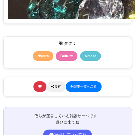
タグ：
Nyalra
Culture
Nitiasa
共有
記事一覧へ戻る
僕らが運営している雑談サーバです！
遊びに来てね
ﾕｸｰﾘしていってね