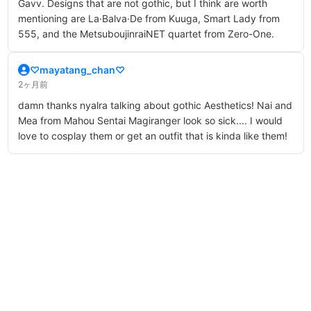
Gavv. Designs that are not gothic, but I think are worth
mentioning are La·Balva·De from Kuuga, Smart Lady from
555, and the MetsuboujinraiNET quartet from Zero-One.
♡mayatang_chan♡
2ヶ月前
damn thanks nyalra talking about gothic Aesthetics! Nai and
Mea from Mahou Sentai Magiranger look so sick.... I would
love to cosplay them or get an outfit that is kinda like them!