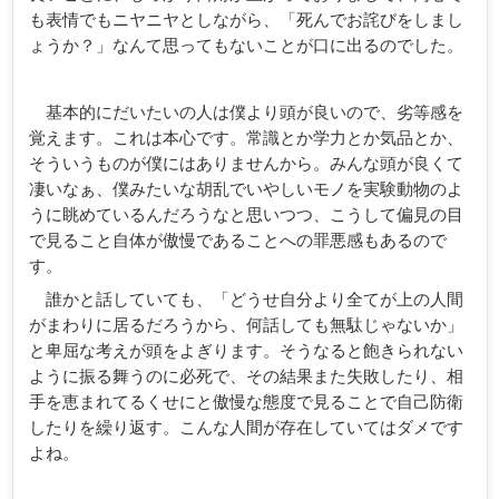
も表情でもニヤニヤとしながら、「死んでお詫びをしまし
ょうか？」なんて思ってもないことが口に出るのでした。
基本的にだいたいの人は僕より頭が良いので、劣等感を
覚えます。これは本心です。常識とか学力とか気品とか、
そういうものが僕にはありませんから。みんな頭が良くて
凄いなぁ、僕みたいな胡乱でいやしいモノを実験動物のよ
うに眺めているんだろうなと思いつつ、こうして偏見の目
で見ること自体が傲慢であることへの罪悪感もあるので
す。
誰かと話していても、「どうせ自分より全てが上の人間
がまわりに居るだろうから、何話しても無駄じゃないか」
と卑屈な考えが頭をよぎります。そうなると飽きられない
ように振る舞うのに必死で、その結果また失敗したり、相
手を恵まれてるくせにと傲慢な態度で見ることで自己防衛
したりを繰り返す。こんな人間が存在していてはダメです
よね。