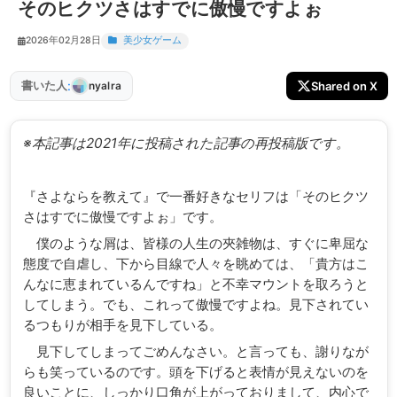
そのヒクツさはすでに傲慢ですよぉ
2026年02月28日
美少女ゲーム
:
書いた人
Shared on X
nyalra
※本記事は2021年に投稿された記事の再投稿版です。
『さよならを教えて』で一番好きなセリフは「そのヒクツ
さはすでに傲慢ですよぉ」です。
僕のような屑は、皆様の人生の夾雑物は、すぐに卑屈な
態度で自虐し、下から目線で人々を眺めては、「貴方はこ
んなに恵まれているんですね」と不幸マウントを取ろうと
してしまう。でも、これって傲慢ですよね。見下されてい
るつもりが相手を見下している。
見下してしまってごめんなさい。と言っても、謝りなが
らも笑っているのです。頭を下げると表情が見えないのを
良いことに、しっかり口角が上がっておりまして、内心で