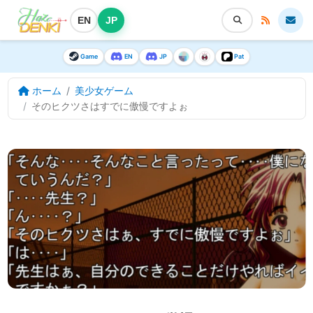
EN
JP
Game
EN
JP
Pat
ホーム
美少女ゲーム
そのヒクツさはすでに傲慢ですよぉ