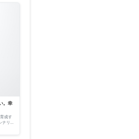
想い。幸
育成す
，シナリオ