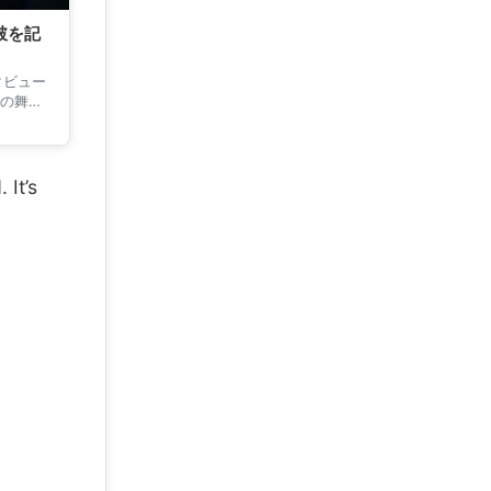
突破を記
タビュー
の舞台
 It’s