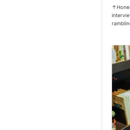
↑Honest
intervi
rambli