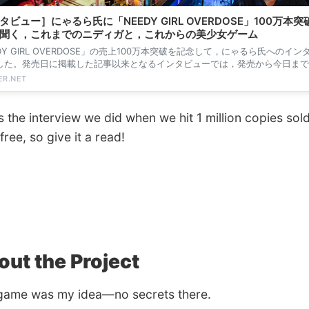
タビュー］にゃるら氏に「NEEDY GIRL OVERDOSE」100万本
聞く，これまでのニディガと，これからの美少女ゲーム
DY GIRL OVERDOSE」の売上100万本突破を記念して，にゃるら氏へのイン
した。発売日に掲載した記事以来となるインタビューでは，発売から今日まで
和し...
R.NET
 the interview we did when we hit 1 million copies sold.
free, so give it a read!
ut the Project
ame was my idea—no secrets there.