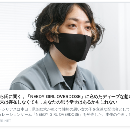
ら氏に聞く，「NEEDY GIRL OVERDOSE」に込めたディープな
末は存在しなくても，あなたの思う幸せはあるかもしれない
ーシリアスは本日，承認欲求が強くて性格の悪い女の子を立派な配信者として
レーションゲーム「NEEDY GIRL OVERDOSE」を発売した。本作の企画
たにゃ...
R.NET