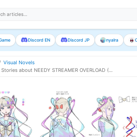
Game
Discord EN
Discord JP
nyalra
O
Visual Novels
s Stories about NEEDY STREAMER OVERLOAD (...