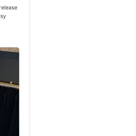
release
ssy