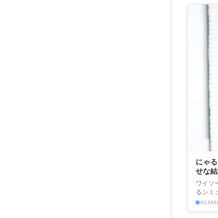
にゃる
せな結
ワイソ
るシミュ
を担当し
4GAME