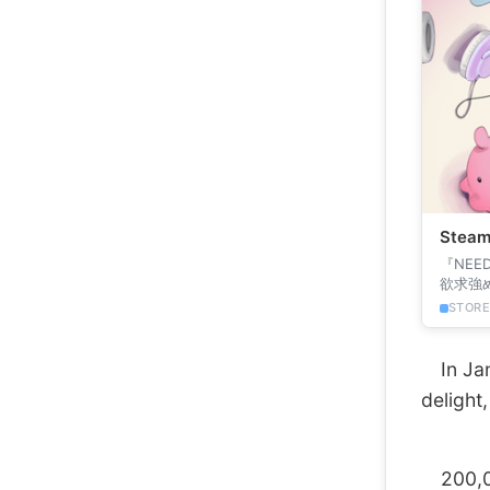
Stea
『NEE
欲求強
す。
STOR
In Janu
delight
200,000