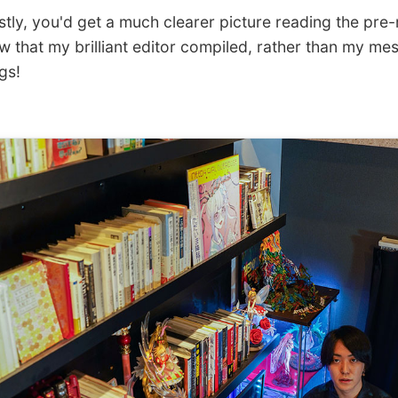
ly, you'd get a much clearer picture reading the pre-
ew that my brilliant editor compiled, rather than my me
ngs!