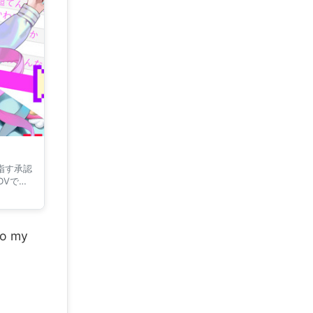
目指す承認
DVで
to my