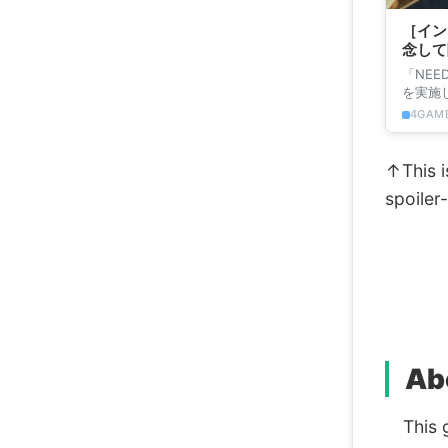
［イン
念して
「NEE
を実施
裏と，飽
4GAME
↑This is
spoiler-
Abo
This g