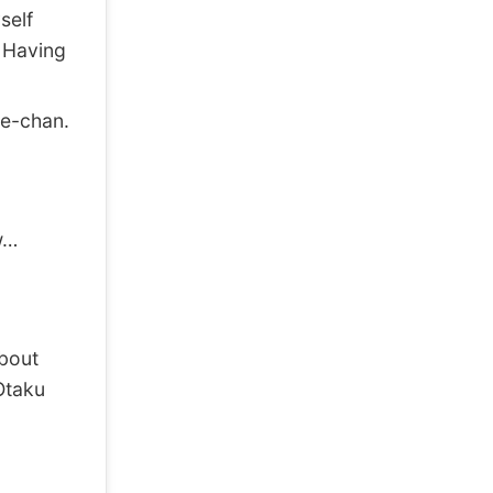
self
 Having
me-chan.
w…
bout
Otaku