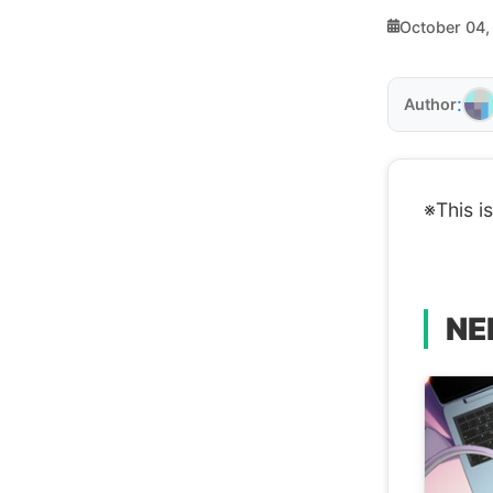
October 04,
:
Author
※This i
NE