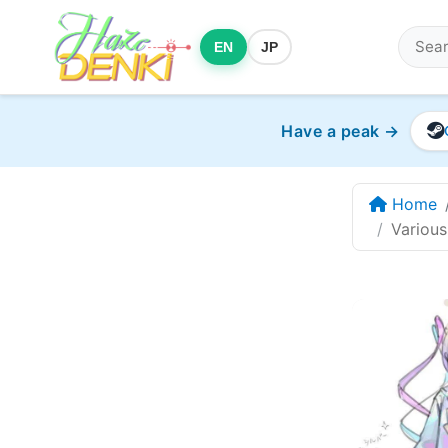
EN
JP
Have a peak →
Home
Variou