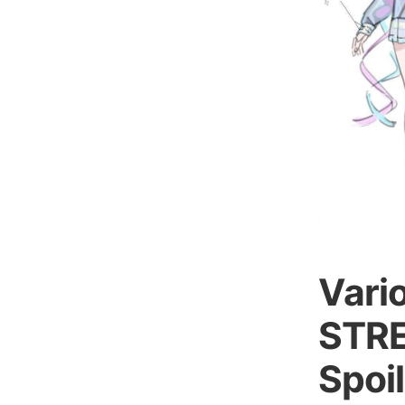
Vari
STR
Spoil