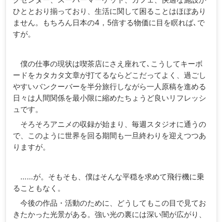
ひととおり揃っており、生活に関して困ることはほぼあり
ません。もちろん日本の4，5倍する物価に目を瞑れば､で
すが。
僕の仕事の現状は喫茶店にさえ座れて､こうしてキーボ
ードをカタカタ文章が打てるならどこだってよく、過ごし
やすいバンクーバーを半分旅行しながら一人原稿を進める
日々は人間関係を最小限に縮めたちょうど良いリフレッシ
ュです。
そろそろアニメの収録が始まり、毎週スタジオに通うの
で、このように世界を回る期間も一旦終わりを迎えつつあ
りますが。
……が。そもそも、僕はそんな平穏を求めて飛行機に乗
ることもなく。
今後の作品・活動のために、どうしてもこの目で見てお
きたかった光景がある。強い光の裏には深い闇が広がり、