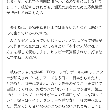
しまうが、それでも周囲に誰かがいるので死にはしないで
しょう。後述するけれども、瀕死の患者のために応急処置
が行われる施設もある。
要するに、薬物中毒者同士では細かいこと抜きに助け合
って生きているのですね。
みんなダメになっていいじゃない。どこにだって寝転が
って許される空気は、むしろ何より「本来の人間の在り
方」を感じて安心します。ヒッピー気質極まれり。好きな
んですね、人間が。
彼らのシャツはNARUTOやドラゴンボールのキャラクタ
ーが印刷されている。アニメを糸口に「日本から来た！」
と語ると、背中に刻まれたカカシ先生のイラストを笑顔で
自慢してくれる。お近づきの印にハイチュウを渡す。路上
では、トリップした男性が一人で不器用なダンスを踊って
いた。彼らはヘイ！とダンサーを呼び寄せ、輪の中へ加え
た。元から知り合いなのかはわからないけれども、こうし