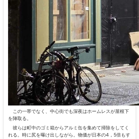
この一帯でなく、中心街でも深夜はホームレスが屋根下
を陣取る。
彼らは町中のゴミ箱からアルミ缶を集めて掃除をしてく
れる。時に尻を曝け出しながら。物価が日本の4，5倍もす