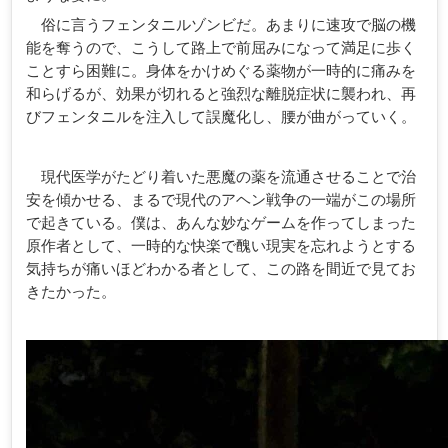
俗に言うフェンタニルゾンビだ。あまりに速攻で脳の機
能を奪うので、こうして路上で前屈みになって満足に歩く
ことすら困難に。身体をかけめぐる薬物が一時的に痛みを
和らげるが、効果が切れると強烈な離脱症状に襲われ、再
びフェンタニルを注入して誤魔化し、腰が曲がっていく。
現代医学がたどり着いた悪魔の薬を流通させることで治
安を傾かせる、まるで現代のアヘン戦争の一端がこの場所
で起きている。僕は、あんな妙なゲームを作ってしまった
原作者として、一時的な快楽で醜い現実を忘れようとする
気持ちが痛いほどわかる者として、この路を間近で見てお
きたかった。