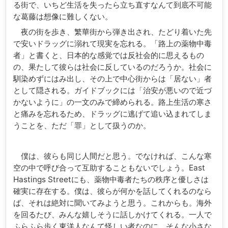
る街で、いちど生活を失ったら立ち直すなんて到底不可能
な葛藤は想像に難しくない。
夜の街を歩き、繁華街から弾き出され、たどり着いた先
で安いドラッグに溺れて現実を忘れる。「路上の薬物中毒
者」と書くと、日本的な感覚では反社会的に思えるもの
の、果たして彼らは社会に反しているのだろうか。社会に
馴染めずにはみ出し、その上で中心街からは「居ない」者
として隠される。ガイドブックには「治安が悪いので近づ
かないように」の一文のみで締められる。路上生活の寒さ
と痛みを忘れるため、ドラッグに逃げて追い込まれてしま
うことを、ただ「罪」として扱うのか。
僕は、彼らも同じ人間だと思う。でなければ、こんな寒
空の中で呼び合って互助することもないでしょう。East
Hastings Streetにも、薬物中毒者たちの秩序と優しさは
確実に存在する。僕は、彼らが何かを話してくれるのなら
ば、それは絶対に聞いてみようと思う。これからも。海外
を回るたび、みんな嬉しそうに話しかけてくれる。一人で
ふらふら歩く東洋人なんて怪しい者なのに。そんな小さな