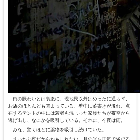
街の賑わいとは裏腹に、現地民以外はめったに通らず、
お店のほとんども閉まっている。壁中に落書きが溢れ、点
在するテントの中には若者も混じった家族たちが夜空から
逃げ出し、なにかを吸引している。それに、今夜は雨。
みな、驚くほどに薬物を吸引し続けていた。
すっかり夜だからかもしれない。月の光を正気で浴びる