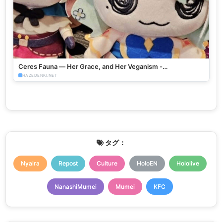
Ceres Fauna — Her Grace, and Her Veganism -
HazeDenki.net
HAZEDENKI.NET
タグ：
Nyalra
Repost
Culture
HoloEN
Hololive
NanashiMumei
Mumei
KFC