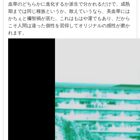
血華のどちらかに進化するか派生で分かれるだけで、成熟
期までは同じ種族というか。敢えていうなら、美血華には
かちぇと禰智禍が居た。これはもはや運でもあり、だから
こそ人間は違った個性を習得してオリジナルの感性が磨か
れます。