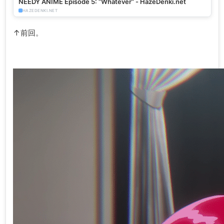
NEEDY ANIME Episode 5: “Whatever” - HazeDenki.net
HAZEDENKI.NET
↑前回。