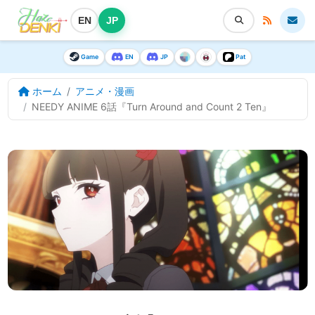
EN
JP
Game
EN
JP
Pat
ホーム
アニメ・漫画
NEEDY ANIME 6話『Turn Around and Count 2 Ten』