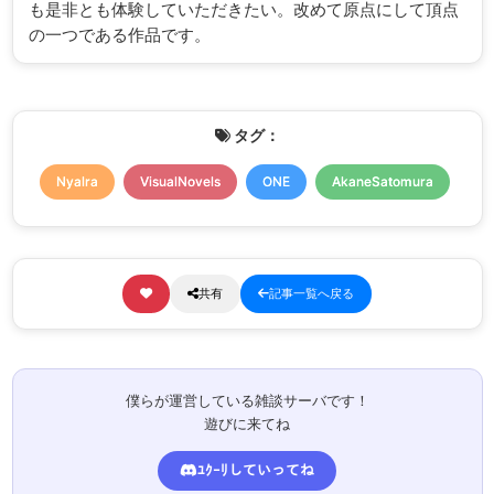
も是非とも体験していただきたい。改めて原点にして頂点
の一つである作品です。
タグ：
Nyalra
VisualNovels
ONE
AkaneSatomura
共有
記事一覧へ戻る
僕らが運営している雑談サーバです！
遊びに来てね
ﾕｸｰﾘしていってね