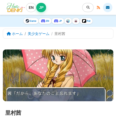
EN
JP
Game
EN
JP
Pat
ホーム
美少女ゲーム
里村茜
里村茜