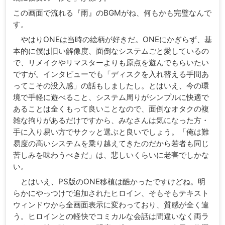
この画面で流れる『雨』のBGMがね、何もかも完璧なんで
す。
やはりONEは当時の絵柄が好きだ。ONEにかぎらず、基
本的に僕は旧い解像度、面倒なシステムごと愛しているの
で、リメイクやリマスターよりも原点を遊んでもらいたい
ですが。インタビューでも「ディスクを入れ替える手間あ
ってこその没入感」の話もしましたし。とはいえ、今の環
境で手軽に遊べること、システム周りがシンプルに快適で
あることは全くもって良いことなので、面倒なオタクの複
雑な拘りがあるだけですから、みなさんは気になった方・
手に入り易い方でサクッと選ぶと良いでしょう。「俺は難
易度の高いシステムを乗り越えてきたのだから若者も同じ
苦しみを味わうべきだ」は、悲しいくらいに老害でしかな
い。
とはいえ、PS版のONE移植は酷かったですけどね。明
らかにやっつけで追加されたヒロイン、そもそもテキスト
ウィンドウから全画面表示に変わっており、質感が全く違
う。ヒロインとの軽快でコミカルな会話は間違いなく両ラ