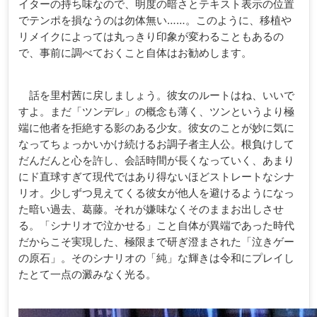
イターの持ち味なので、明度の暗さとテキスト表示の位置
でテンポを損なうのは勿体無い……。このように、移植や
リメイクによっては丸っきり印象が変わることもあるの
で、事前に調べておくこと自体はお勧めします。
話を里村茜に戻しましょう。彼女のルートはね、いいで
すよ。まだ「ツンデレ」の概念も薄く、ツンというより極
端に他者を拒絶する影のある少女。彼女のことが妙に気に
なってちょっかいかけ続けるお調子者主人公。根負けして
だんだんと心を許し、会話時間が長くなっていく、あまり
にド直球すぎて現代ではあり得ないほどストレートなシナ
リオ。少しずつ見えてくる彼女が他人を避けるようになっ
た暗い過去、葛藤。それが嫌味なくそのままお出しさせ
る。「シナリオで泣かせる」こと自体が異端であった時代
だからこそ実現した、極限まで研ぎ澄まされた「泣きゲー
の原石」。そのシナリオの「純」な輝きは令和にプレイし
たとて一点の澱みなく光る。