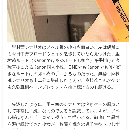
里村茜シナリオはノベル版の趣向も面白い。左は偶然に
も今日中野ブロードウェイを散歩していたら見つけた、里
村茜ルート（Kanonではあゆルートも担当）を手掛けた久
弥直樹によるKanon同人小説。ONEでもKanonでも僕が好
きなルートは久弥直樹の手によるものだった。無論、麻枝
准シナリオも十二分に堪能したうえで。麻枝准さんが今で
も久弥直樹へコンプレックスを抱き続けるのも頷ける。
先述したように、里村茜のシナリオは泣きゲーの原点と
して非常に「純」なものであると認識していますが、ノベ
ル版はなんと「ヒロイン視点」で描かれる。徹底して異性
を避け続けてきた少女が、お節介焼きの男子生徒へ少しず