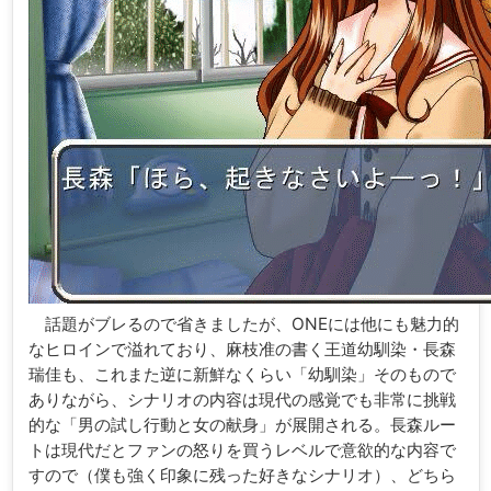
話題がブレるので省きましたが、ONEには他にも魅力的
なヒロインで溢れており、麻枝准の書く王道幼馴染・長森
瑞佳も、これまた逆に新鮮なくらい「幼馴染」そのもので
ありながら、シナリオの内容は現代の感覚でも非常に挑戦
的な「男の試し行動と女の献身」が展開される。長森ルー
トは現代だとファンの怒りを買うレベルで意欲的な内容で
すので（僕も強く印象に残った好きなシナリオ）、どちら