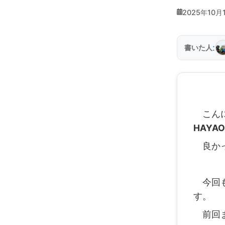
2025年10月
:
書いた人
こんに
HAYAO
良か
今回も
す。
前回ま