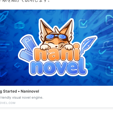
g Started • Naninovel
friendly visual novel engine.
OVEL.COM