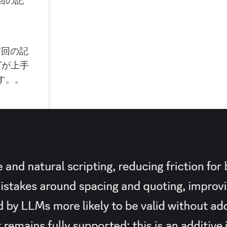
回の記
前回の記
グが上手
す。。