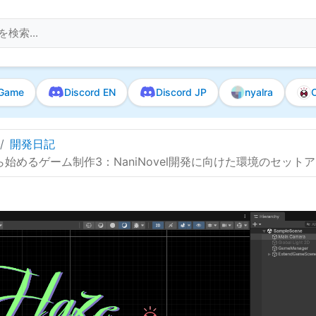
Game
Discord EN
Discord JP
nyalra
O
開発日記
始めるゲーム制作3：NaniNovel開発に向けた環境のセット