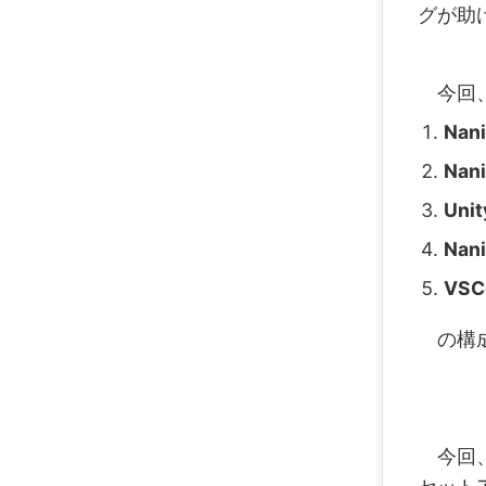
グが助
今回、
Nan
Na
Un
Nan
VS
の構成
今回、A