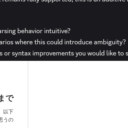
化まで
、以下
思うの