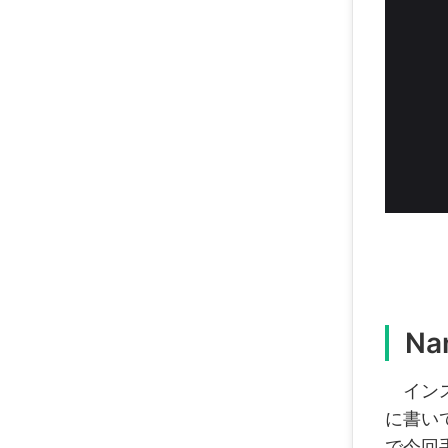
N
インス
に書い
で今回