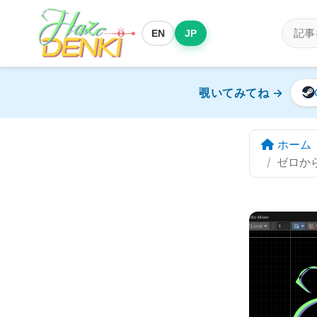
EN
JP
覗いてみてね →
ホーム
ゼロから