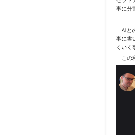
セット
事に分
AIとの
事に書い
くいく
この利