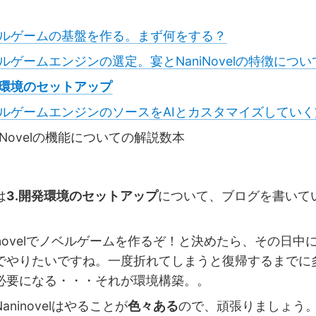
ルゲームの基盤を作る。まず何をする？
ルゲームエンジンの選定。宴とNaniNovelの特徴につい
環境のセットアップ
ルゲームエンジンのソースをAIとカスタマイズしていく
niNovelの機能についての解説数本
は
3.開発環境のセットアップ
について、ブログを書いて
inovelでノベルゲームを作るぞ！と決めたら、その日中
でやりたいですね。一度折れてしまうと復帰するまでに
必要になる・・・それが環境構築。。
ninovelはやることが
色々ある
ので、頑張りましょう