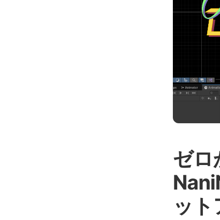
ゼロ
Nan
ット