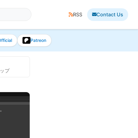
RSS
Contact Us
fficial
Patreon
アップ