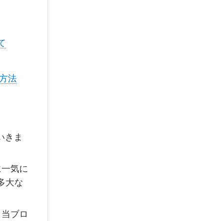
て
方法
いきま
に一気に
多大な
。当ブロ