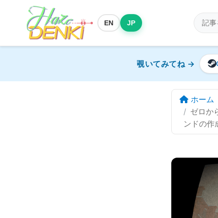
EN
JP
覗いてみてね →
ホーム
ゼロから
ンドの作