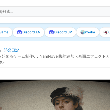
Game
Discord EN
Discord JP
nyalra
O
開発日記
始めるゲーム制作6：NaniNovel機能追加 <画面エフェクト
成>