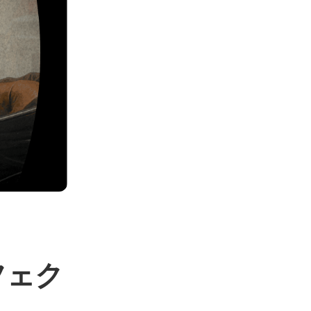
：
エフェク