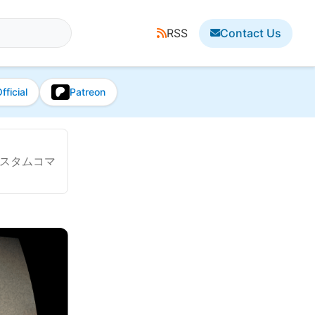
RSS
Contact Us
fficial
Patreon
カスタムコマ