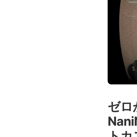
ゼロ
Nan
トカ